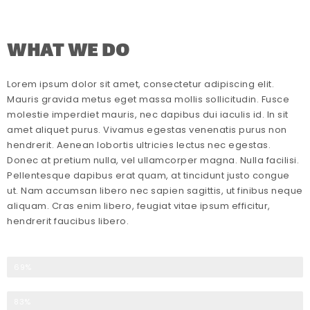
WHAT WE DO
Lorem ipsum dolor sit amet, consectetur adipiscing elit.
Mauris gravida metus eget massa mollis sollicitudin. Fusce
molestie imperdiet mauris, nec dapibus dui iaculis id. In sit
amet aliquet purus. Vivamus egestas venenatis purus non
hendrerit. Aenean lobortis ultricies lectus nec egestas.
Donec at pretium nulla, vel ullamcorper magna. Nulla facilisi.
Pellentesque dapibus erat quam, at tincidunt justo congue
ut. Nam accumsan libero nec sapien sagittis, ut finibus neque
aliquam. Cras enim libero, feugiat vitae ipsum efficitur,
hendrerit faucibus libero.
HTML5
69%
CSS
83%