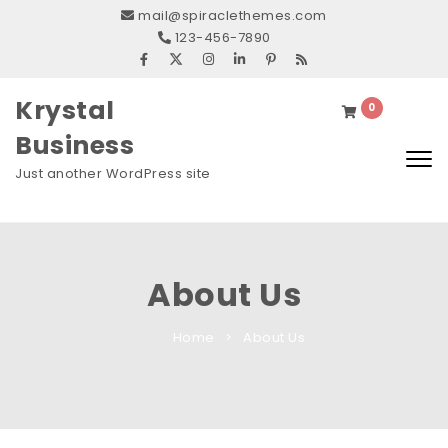
mail@spiraclethemes.com
123-456-7890
Krystal
0
Business
Togg
Just another WordPress site
navi
About Us
Home
About Us